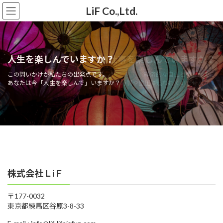
コ
ナ
LiF Co.,Ltd.
ン
ビ
テ
ゲ
ン
ー
ツ
シ
へ
ョ
LIFE is FUN
人生を楽しんでいますか？
仕事を楽しんでいますか？
ス
ン
人生は楽しい。
キ
に
この問いかけが私たちの出発点です。
経済的な自由と引きかえに
私たちは、私たちを取り巻くすべての人が
あなたは今「人生を楽しんで」いますか？
時間や重圧に追われていませんか？
ッ
移
「人生を楽しむ」ためのお手伝いをする会社です。
プ
動
株式会社ＬiＦ
〒177-0032
東京都練馬区谷原3-8-33