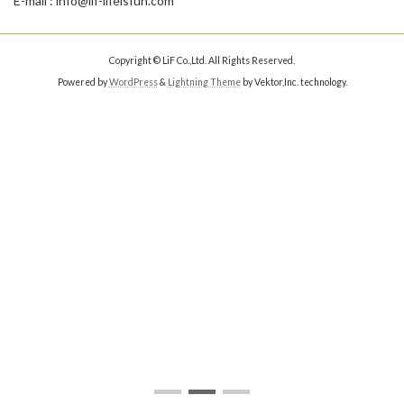
E-mail : info@lif-lifeisfun.com
Copyright © LiF Co.,Ltd. All Rights Reserved.
Powered by
WordPress
&
Lightning Theme
by Vektor,Inc. technology.